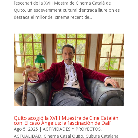
l’escenari de la XVIII Mostra de Cinema Català de
Quito, un esdeveniment cultural d’entrada lliure on es
destaca el millor del cinema recent de...
Quito acogió la XVIII Muestra de Cine Catalán
con ‘El caso Àngelus: la fascinación de Dalí’
Ago 5, 2025
|
ACTIVIDADES Y PROYECTOS
,
ACTUALIDAD
,
Cinema Casal Quito
,
Cultura Catalana