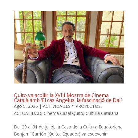
Quito va acollir la XVIII Mostra de Cinema
Català amb ‘El cas Àngelus: la fascinació de Dalí
Ago 5, 2025
|
ACTIVIDADES Y PROYECTOS
,
ACTUALIDAD
,
Cinema Casal Quito
,
Cultura Catalana
Del 29 al 31 de juliol, la Casa de la Cultura Equatoriana
Benjamí Carrión (Quito, Equador) va esdevenir