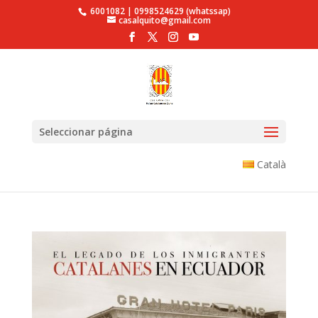
6001082 | 0998524629 (whatssap)
casalquito@gmail.com
Seleccionar página
Català