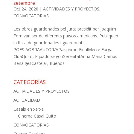
setembre
Oct 24, 2020
|
ACTIVIDADES Y PROYECTOS
,
CONVOCATORIAS
Les obres guardonades pel jurat presidit per Joaquim
Forn van ser de diferents països americans. Publiquem
la llista de guardonades i guardonats:
POESIAOBRAAUTOR/APaísprimerFinalMercè Fargas
CluaQuito, EquadorsegonSerenitatAnna Maria Camps
BenaigesCastelar, Buenos...
CATEGORÍAS
ACTIVIDADES Y PROYECTOS
ACTUALIDAD
Casals en xarxa
Cinema Casal Quito
CONVOCATORIAS
Cultura Catalana