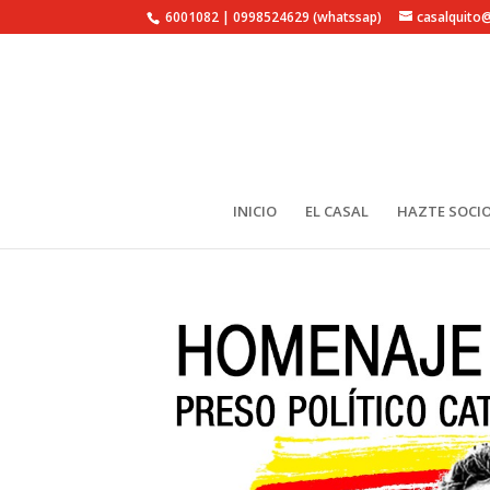
6001082 | 0998524629 (whatssap)
casalquito
INICIO
EL CASAL
HAZTE SOCIO