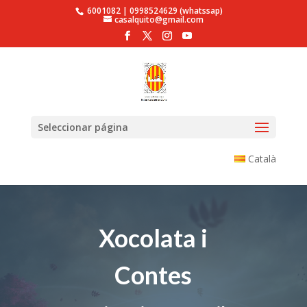
6001082 | 0998524629 (whatssap)
casalquito@gmail.com
Seleccionar página
Català
Xocolata i
Contes