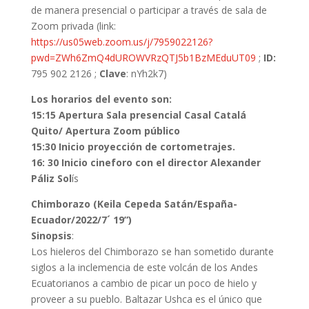
de manera presencial o participar a través de sala de
Zoom privada (link:
https://us05web.zoom.us/j/7959022126?
pwd=ZWh6ZmQ4dUROWVRzQTJ5b1BzMEduUT09
;
ID:
795 902 2126 ;
Clave
: nYh2k7)
Los horarios del evento son:
15:15 Apertura Sala presencial Casal Catalá
Quito/ Apertura Zoom público
15:30 Inicio proyección de cortometrajes.
16: 30 Inicio cineforo con el director Alexander
Páliz Sol
ís
Chimborazo (Keila Cepeda Satán/España-
Ecuador/2022/7´ 19”)
Sinopsis
:
Los hieleros del Chimborazo se han sometido durante
siglos a la inclemencia de este volcán de los Andes
Ecuatorianos a cambio de picar un poco de hielo y
proveer a su pueblo. Baltazar Ushca es el único que