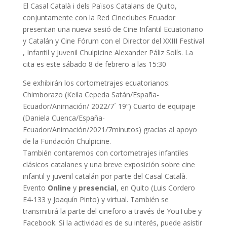
El Casal Català i dels Països Catalans de Quito,
conjuntamente con la Red Cineclubes Ecuador
presentan una nueva sesió de Cine Infantil Ecuatoriano
y Catalán y Cine Fórum con el Director del XXIII Festival
, Infantil y Juvenil Chulpicine Alexander Páliz Solís. La
cita es este sábado 8 de febrero a las 15:30
Se exhibirán los cortometrajes ecuatorianos:
Chimborazo (Keila Cepeda Satán/España-
Ecuador/Animación/ 2022/7´ 19”) Cuarto de equipaje
(Daniela Cuenca/España-
Ecuador/Animación/2021/7minutos) gracias al apoyo
de la Fundación Chulpicine.
También contaremos con cortometrajes infantiles
clásicos catalanes y una breve exposición sobre cine
infantil y juvenil catalán por parte del Casal Català.
Evento
Online
y
presencial
, en Quito (Luis Cordero
E4-133 y Joaquín Pinto) y virtual. También se
transmitirá la parte del cineforo a través de YouTube y
Facebook. Si la actividad es de su interés, puede asistir