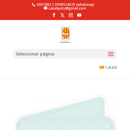
6001082 | 0998524629 (whatssap)
casalquito@gmail.com
Seleccionar página
Català