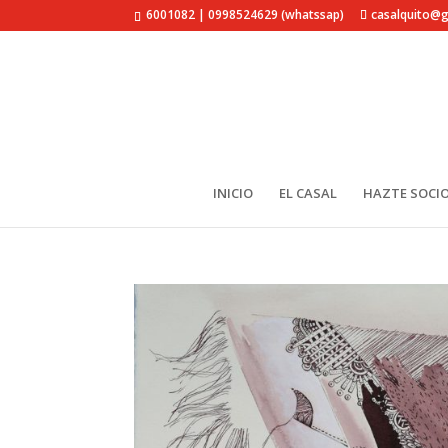
6001082 | 0998524629 (whatssap)
casalquito@
INICIO
EL CASAL
HAZTE SOCIO