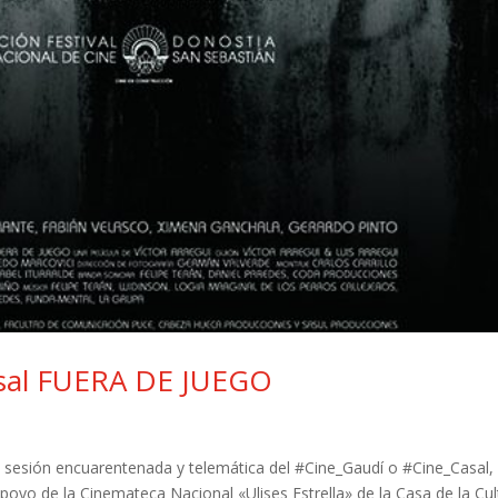
asal FUERA DE JUEGO
 sesión encuarentenada y telemática del #Cine_Gaudí o #Cine_Casal, 
apoyo de la Cinemateca Nacional «Ulises Estrella» de la Casa de la Cul