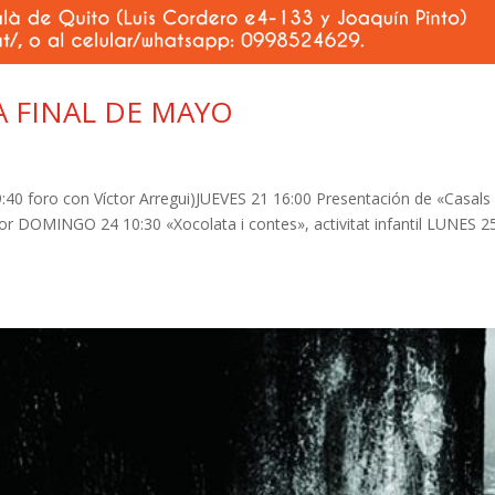
A FINAL DE MAYO
:40 foro con Víctor Arregui)JUEVES 21 16:00 Presentación de «Casals
ador DOMINGO 24 10:30 «Xocolata i contes», activitat infantil LUNES 2