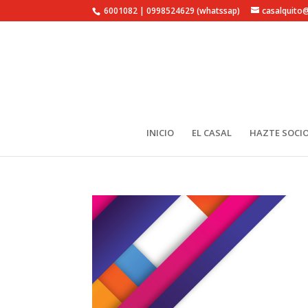
6001082 | 0998524629 (whatssap)
casalquito
INICIO
EL CASAL
HAZTE SOCIO