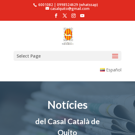
6001082 | 0998524629 (whatssap)
casalquito@gmail.com
Select Page
Español
Notícies
del Casal Català de
Quito