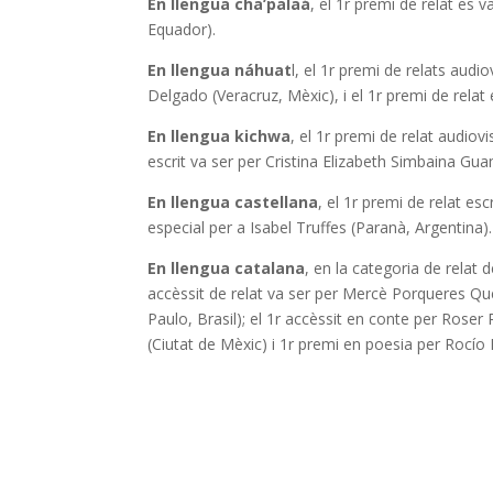
En llengua cha’palaá
, el 1r premi de relat es
Equador).
En llengua náhuat
l, el 1r premi de relats aud
Delgado (Veracruz, Mèxic), i el 1r premi de relat
En llengua kichwa
, el 1r premi de relat audiov
escrit va ser per Cristina Elizabeth Simbaina Gu
En llengua castellana
, el 1r premi de relat e
especial per a Isabel Truffes (Paranà, Argentina).
En llengua catalana
, en la categoria de relat 
accèssit de relat va ser per Mercè Porqueres Qu
Paulo, Brasil); el 1r accèssit en conte per Roser 
(Ciutat de Mèxic) i 1r premi en poesia per Rocío