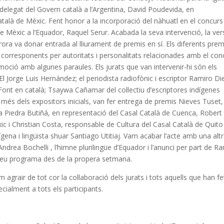
 delegat del Govern català a l’Argentina, David Poudevida, en
atalà de Mèxic. Fent honor a la incorporació del nàhuatl en el concurs
 Mèxic a l’Equador, Raquel Serur. Acabada la seva intervenció, la ver
rora va donar entrada al lliurament de premis en sí. Els diferents prem
 corresponents per autoritats i personalitats relacionades amb el con
emoció amb algunes paraules. Els jurats que van intervenir-hi són els
l Jorge Luis Hernández; el periodista radiofònic i escriptor Ramiro Di
i Font en català; Tsaywa Cañamar del col·lectiu d’escriptores indígenes
 més dels expositors inicials, van fer entrega de premis Nieves Tuset,
na Piedra Butiñá, en representació del Casal Català de Cuenca, Robert
ic i Christian Costa, responsable de Cultura del Casal Català de Quito
ígena i lingüista shuar Santiago Utitiaj. Vam acabar l’acte amb una alt
ndrea Bochelli , l’himne plurilingüe d’Equador i l’anunci per part de R
el seu programa des de la propera setmana.
agrair de tot cor la col·laboració dels jurats i tots aquells que han fe
cialment a tots els participants.