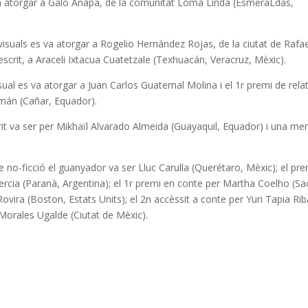
 va atorgar a Galo Añapa, de la comunitat Loma Linda (EsmeraLdas,
iovisuals es va atorgar a Rogelio Hernández Rojas, de la ciutat de Rafa
 escrit, a Araceli Ixtacua Cuatetzale (Texhuacán, Veracruz, Mèxic).
isual es va atorgar a Juan Carlos Guatemal Molina i el 1r premi de rela
amán (Cañar, Equador).
scrit va ser per Mikhaïl Alvarado Almeida (Guayaquil, Equador) i una me
de no-ficció el guanyador va ser Lluc Carulla (Querétaro, Mèxic); el pre
ercia (Paranà, Argentina); el 1r premi en conte per Martha Coelho (Sa
Rovira (Boston, Estats Units); el 2n accèssit a conte per Yuri Tapia Ri
 Morales Ugalde (Ciutat de Mèxic).