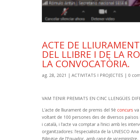
ACTE DE LLIURAMENT
DEL LLIBRE I DE LA 
LA CONVOCATÒRIA.
ag. 28, 2021
|
ACTIVITATS I PROJECTES
|
0 co
VAM TENIR PREMIATS EN CINC LLENGÜES DI
L’acte de lliurament de premis del 9è
concurs
va
voltant de 100 persones des de diversos països i
i català, i l’acte va comptar a l’inici amb les int
organitzadores: l’especialista de la UNESCO Ana G
Bilingüe de l’Equador, amb rang de viceministre,