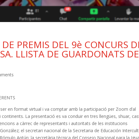
 DE PREMIS DEL 9è CONCURS D
ROSA. LLISTA DE GUARDONATS D
mments
FERENTS
 ser en format virtual i va comptar amb la participació per Zoom d’al
 continents. La presentació es va conduir en tres llengües, shuar, cas
ervencions a càrrec de representants i autoritats de les institucions
onzález; el secretari nacional de la Secretaria de Educación Intercult
 Rómulo Antún; la secretària tècnica del Consejo Nacional para la Igu