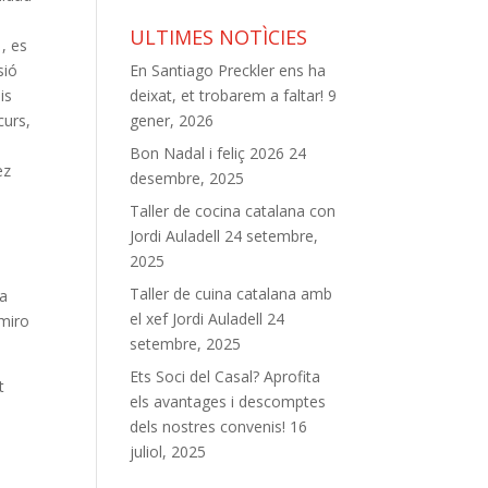
ULTIMES NOTÌCIES
 , es
sió
En Santiago Preckler ens ha
is
deixat, et trobarem a faltar!
9
curs,
gener, 2026
Bon Nadal i feliç 2026
24
ez
desembre, 2025
Taller de cocina catalana con
Jordi Auladell
24 setembre,
2025
Taller de cuina catalana amb
ra
el xef Jordi Auladell
24
amiro
setembre, 2025
Ets Soci del Casal? Aprofita
t
els avantages i descomptes
dels nostres convenis!
16
juliol, 2025