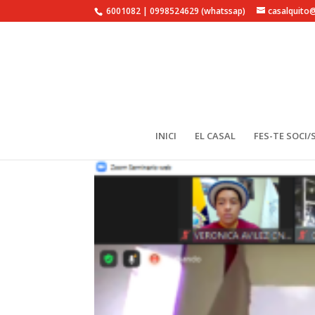
6001082 | 0998524629 (whatssap)
casalquito
INICI
EL CASAL
FES-TE SOCI/