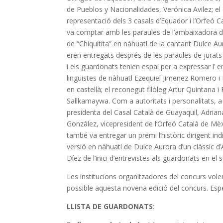
de Pueblos y Nacionalidades, Verónica Avilez; el
representació dels 3 casals d’Equador i l’Orfeó C
va comptar amb les paraules de l’ambaixadora de
de “Chiquitita” en nàhuatl de la cantant Dulce Au
eren entregats després de les paraules de jurats
i els guardonats tenien espai per a expressar l’ 
lingüistes de nàhuatl Ezequiel Jimenez Romero i E
en castellà; el reconegut filòleg Artur Quintana 
Sallkamaywa. Com a autoritats i personalitats, a
presidenta del Casal Català de Guayaquil, Adria
Gonzàlez, vicepresident de l’Orfeó Català de Mèx
també va entregar un premi l’històric dirigent ind
versió en nàhuatl de Dulce Aurora d’un clàssic d’A
Díez de l’inici d’entrevistes als guardonats en 
Les institucions organitzadores del concurs volem 
possible aquesta novena edició del concurs. Espe
LLISTA DE GUARDONATS
: