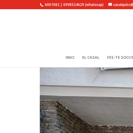
6001082 | 0998524629 (whatssap)
casalquito
INICI
EL CASAL
FES-TE SOCI/