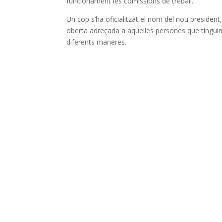
funcionament les comissions de treball.
Un cop s’ha oficialitzat el nom del nou president,
oberta adreçada a aquelles persones que tinguin i
diferents maneres.