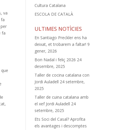
Cultura Catalana
s, va
ESCOLA DE CATALÀ
 fa
 per
ULTIMES NOTÌCIES
e fa
En Santiago Preckler ens ha
deixat, et trobarem a faltar!
9
gener, 2026
Bon Nadal i feliç 2026
24
desembre, 2025
s que
Taller de cocina catalana con
Jordi Auladell
24 setembre,
e
2025
de
Taller de cuina catalana amb
tat,
el xef Jordi Auladell
24
setembre, 2025
Ets Soci del Casal? Aprofita
els avantages i descomptes