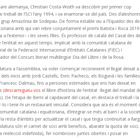
i mare alemanya, Christian Costa-Woith va descobrir per primer cop
 treball de l’SCI l’any 1994, i va enamorar-se del país. Des d’aleshore
 al grup Amazònia de Sodepau. De forma estable viu a l’Equador des de
toriana amb qui van rebre conjuntament el premi Batista i Roca 2019
a a l’exterior– i les seves filles. És professor de català del Casal des d
e l’entitat en aquest temps. Implicat amb la comunitat catalana de
ial de la Federació Internacional d’Entitats Catalanes (FIEC) i
dor del Concurs literari multilingüe Dia del Llibre i de la Rosa.
atura a l’assemblea, va voler començar reconeixent el llegat deixat a
 dels inicis amb Jordi Castells, Enric Pacheco, els Boguná i les famílie
de Francesc Dalmau, fins a persones estimades que ens han deixat en
s (
descarregueu-vos
el llibre d’història de l’entitat -llegat del mandat d
). De l’etapa de Berni al capdavant del casal, en destaca el treball i la
ar-lo i tenir-hi un restaurant vinculat. Considera que ara és el moment 
omunitat catalana i equatoriana, d’integrar-se més al barri i a la socie
a resta d’àmbits per actualitzar el casal i que tingui continuïtat a llarg
datura són el carnet de soci amb beneficis, abaratir la quota de soci,
 la reelecció indefinida), fer nombroses juntes obertes i posar en