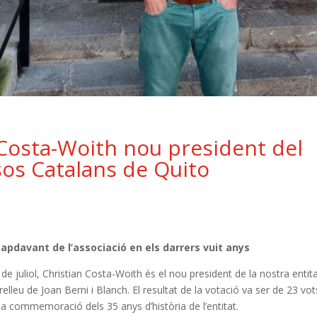
Costa-Woith nou president del
ïsos Catalans de Quito
capdavant de l’associació en els darrers vuit anys
e juliol, Christian Costa-Woith és el nou president de la nostra entita
elleu de Joan Berni i Blanch. El resultat de la votació va ser de 23 vot
 la commemoració dels 35 anys d’història de l’entitat.