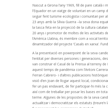
Nascut a Girona l’any 1969, fill de pare català 
l’Equador en un viatge de voluntari en un camp de
seguir fent turisme ecologista i comunitari per
23 anys amb la Sílvia Guerra –la seva dona equa
la tasca feta en la projecció de la cultura catalan
20 anys i promotor de moltes de les activitats d
l’Amèrica Llatina, és membre com a vocal territor
dinamitzador del projecte ‘Casals en xarxa’. Funda
A la presentació en powerpoint de la seva candid
l’entitat per diverses persones i generacions, des
van construir el Casal de la Prensa al terreny 
aquest temps de pandèmia com l’Antoni Carrera
Ferran Cabrero- i d’altres publicacions històriques
visió d’en Joan de llogar aquest local, condicion
fer un pas endavant, de fer participar-hi més la c
així com de treballar per posar les bases en tota l
terme. Algunes de les propostes de la seva candi
actualitzar i democratitzar els estatuts (treure’n