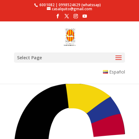
6001082 | 0998524629 (whatssap)
casalquito@gmail.com
Select Page
Español