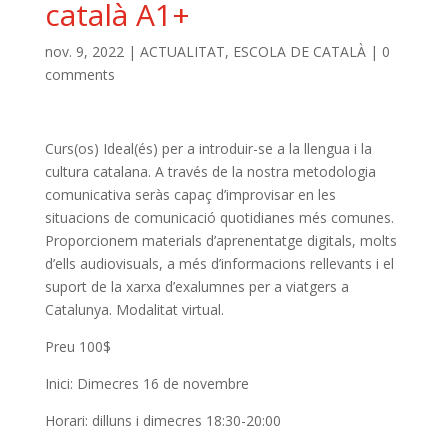
català A1+
nov. 9, 2022
|
ACTUALITAT
,
ESCOLA DE CATALÀ
|
0
comments
Curs(os) Ideal(és) per a introduir-se a la llengua i la
cultura catalana. A través de la nostra metodologia
comunicativa seràs capaç d’improvisar en les
situacions de comunicació quotidianes més comunes.
Proporcionem materials d’aprenentatge digitals, molts
d’ells audiovisuals, a més d’informacions rellevants i el
suport de la xarxa d’exalumnes per a viatgers a
Catalunya. Modalitat virtual.
Preu 100$
Inici: Dimecres 16 de novembre
Horari: dilluns i dimecres 18:30-20:00