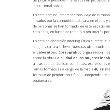
de juntar a personas interesadas en procesos no
institucionalizados.
En este camino, emprendemos viaje de la man
llevados por la comunidad catalana en el país y 
de personas se han formado en este espacio ant
catalanas, en busca de trabajo o por interés por 
En esta colaboración interlingüística e intercul
lengua y cultura kichwa. Nuestras otras contrapa
el
Laboratorio Coreográfico
organización ind
como la obra
La ciudad de las mujeres inno
al traslado de técnicas somáticas, expresiones e
ramas formativas a cargo de la
Tecla-R,
un med
formato de periodismo crítico e independiente, s
patriarcales.