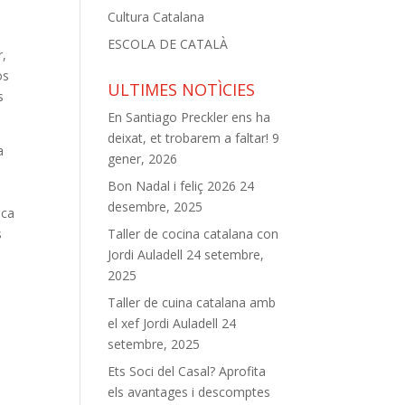
Cultura Catalana
ESCOLA DE CATALÀ
r,
os
ULTIMES NOTÌCIES
s
En Santiago Preckler ens ha
deixat, et trobarem a faltar!
9
a
gener, 2026
Bon Nadal i feliç 2026
24
desembre, 2025
ica
s
Taller de cocina catalana con
Jordi Auladell
24 setembre,
2025
Taller de cuina catalana amb
el xef Jordi Auladell
24
setembre, 2025
Ets Soci del Casal? Aprofita
els avantages i descomptes