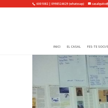
6001082 | 0998524629 (whatssap)
casalquito
INICI
EL CASAL
FES-TE SOCI/