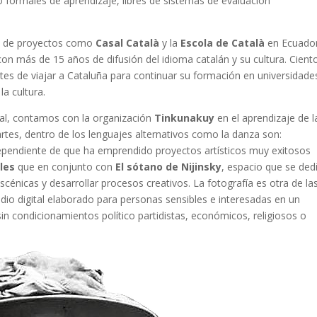
 formales de aprendizaje, libres de sistemas de evaluación
o de proyectos como
Casal Català
y la
Escola de Català
en Ecuado
con más de 15 años de difusión del idioma catalán y su cultura. Cient
es de viajar a Cataluña para continuar su formación en universidade
la cultura.
tural, contamos con la organización
Tinkunakuy
en el aprendizaje de l
rtes, dentro de los lenguajes alternativos como la danza son:
ependiente de que ha emprendido proyectos artísticos muy exitosos
bles
que en conjunto con
El sótano de Nijinsky
, espacio que se ded
scénicas y desarrollar procesos creativos. La fotografía es otra de la
io digital elaborado para personas sensibles e interesadas en un
in condicionamientos político partidistas, económicos, religiosos o